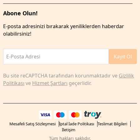
Abone Olun!
E-posta adresinizi bırakarak yeniliklerden haberdar
olabilirsiniz!
E-Posta Adresi
Kayıt Ol
Bu site reCAPTCHA tarafından korunmaktadır ve
Gizlilik
Politikası
ve
Hizmet Şartları
geçerlidir.
Mesafeli Satış Sözleşmesi
İptal İade Politikası
Teslimat Bilgileri
İletişim
Tüm hakları saklıdır.