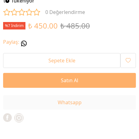
Tükeniyor
0 Değerlendirme
₺ 450.00
₺ 485.00
%7 İndirim
Paylaş
:
Sepete Ekle
Satın Al
Whatsapp