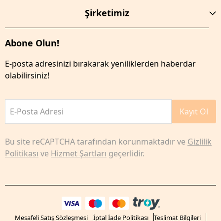
Şirketimiz
Abone Olun!
E-posta adresinizi bırakarak yeniliklerden haberdar
olabilirsiniz!
E-Posta Adresi
Kayıt Ol
Bu site reCAPTCHA tarafından korunmaktadır ve
Gizlilik
Politikası
ve
Hizmet Şartları
geçerlidir.
Mesafeli Satış Sözleşmesi
İptal İade Politikası
Teslimat Bilgileri