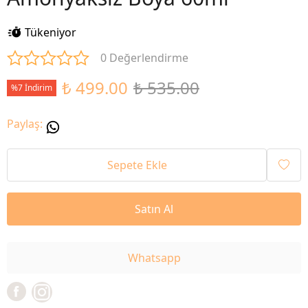
Tükeniyor
0 Değerlendirme
₺ 499.00
₺ 535.00
%7 İndirim
Paylaş
:
Sepete Ekle
Satın Al
Whatsapp