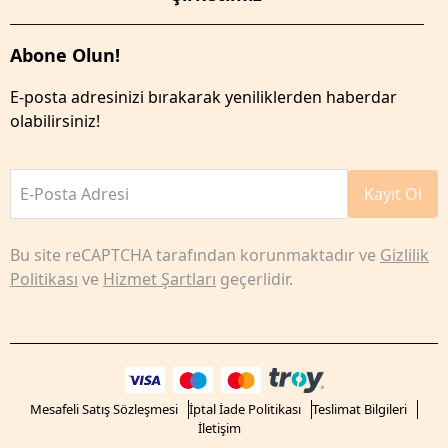
Abone Olun!
E-posta adresinizi bırakarak yeniliklerden haberdar
olabilirsiniz!
E-Posta Adresi
Kayıt Ol
Bu site reCAPTCHA tarafından korunmaktadır ve
Gizlilik
Politikası
ve
Hizmet Şartları
geçerlidir.
Mesafeli Satış Sözleşmesi
İptal İade Politikası
Teslimat Bilgileri
İletişim