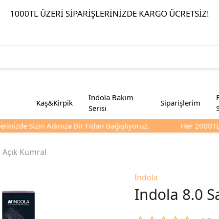
1000TL ÜZERI SIPARIŞLERINIZDE KARGO ÜCRETSIZ!
Indola Bakım
Kaş&Kirpik
Siparişlerim
Serisi
inizde Sizin Adınıza Bir Fidan Bağışlıyoruz.
Her 2000TL Ve
ı Açık Kumral
Indola
Indola 8.0 S