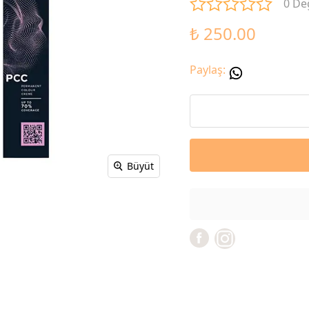
0 De
₺ 250.00
Paylaş
:
Büyüt