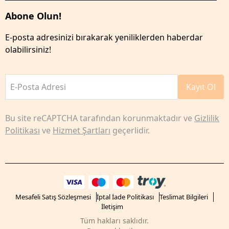
Abone Olun!
E-posta adresinizi bırakarak yeniliklerden haberdar
olabilirsiniz!
E-Posta Adresi
Kayıt Ol
Bu site reCAPTCHA tarafından korunmaktadır ve
Gizlilik
Politikası
ve
Hizmet Şartları
geçerlidir.
Mesafeli Satış Sözleşmesi
İptal İade Politikası
Teslimat Bilgileri
İletişim
Tüm hakları saklıdır.