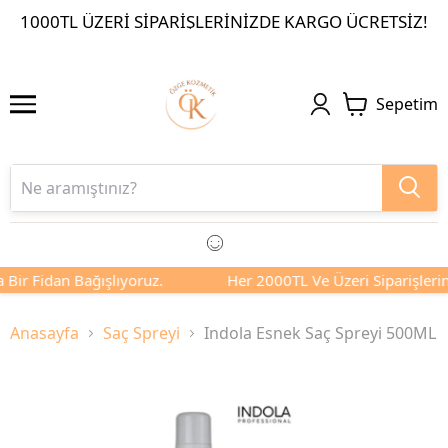
1000TL ÜZERI SIPARIŞLERINIZDE KARGO ÜCRETSIZ!
Sepetim
 Bir Fidan Bağışlıyoruz.
Her 2000TL Ve Üzeri Siparişlerini
Anasayfa
Saç Spreyi
Indola Esnek Saç Spreyi 500ML