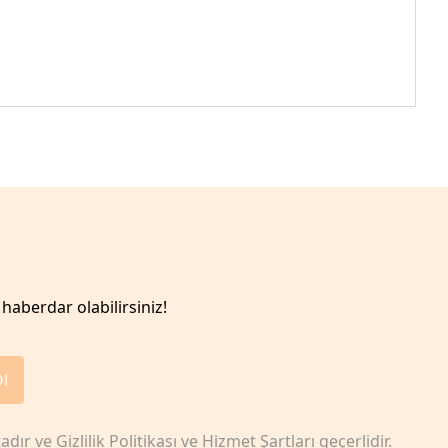
haberdar olabilirsiniz!
Ol
adır ve
Gizlilik Politikası
ve
Hizmet Şartları
geçerlidir.