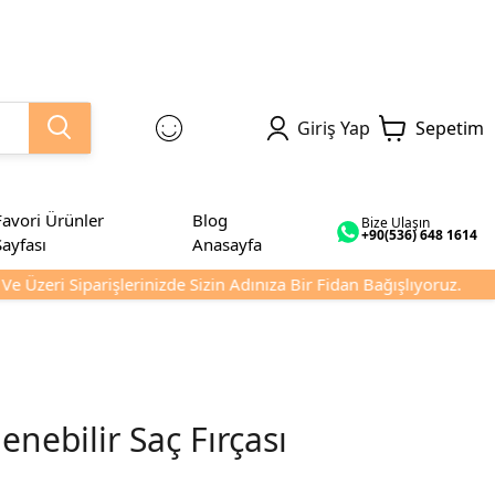
Giriş Yap
Sepetim
Favori Ürünler
Blog
Bize Ulaşın
+90(536) 648 1614
Sayfası
Anasayfa
 Üzeri Siparişlerinizde Sizin Adınıza Bir Fidan Bağışlıyoruz.
enebilir Saç Fırçası