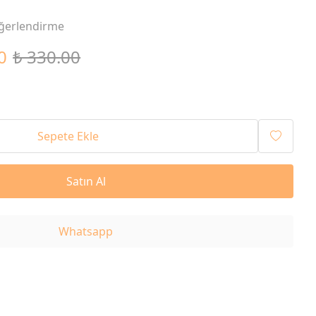
ğerlendirme
0
₺ 330.00
Sepete Ekle
Satın Al
Whatsapp