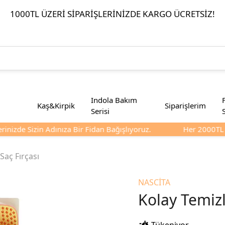
1000TL ÜZERI SIPARIŞLERINIZDE KARGO ÜCRETSIZ!
Indola Bakım
Kaş&Kirpik
Siparişlerim
Serisi
inizde Sizin Adınıza Bir Fidan Bağışlıyoruz.
Her 2000TL Ve
Saç Fırçası
NASCİTA
Kolay Temizl
Tükeniyor