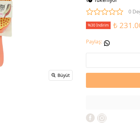
0 De
₺ 231.0
%30 İndirim
Paylaş
:
Büyüt