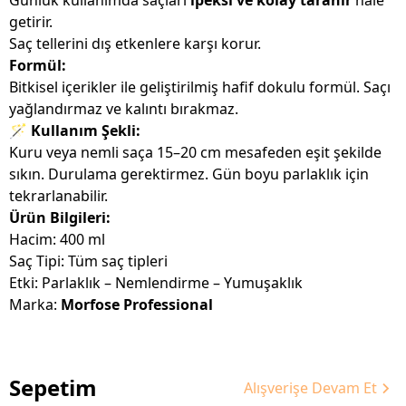
Günlük kullanımda saçları
ipeksi ve kolay taranır
hale
getirir.
Saç tellerini dış etkenlere karşı korur.
Formül:
Bitkisel içerikler ile geliştirilmiş hafif dokulu formül. Saçı
yağlandırmaz ve kalıntı bırakmaz.
🪄
Kullanım Şekli:
Kuru veya nemli saça 15–20 cm mesafeden eşit şekilde
sıkın. Durulama gerektirmez. Gün boyu parlaklık için
tekrarlanabilir.
Ürün Bilgileri:
Hacim: 400 ml
Saç Tipi: Tüm saç tipleri
Etki: Parlaklık – Nemlendirme – Yumuşaklık
Marka:
Morfose Professional
Sepetim
Alışverişe Devam Et