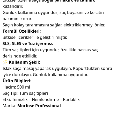
Bitkisel özlerle saça
doğal parlaklık ve canlılık
kazandırır.
Günlük kullanıma uygundur; saç boyasını ve keratin
bakımını korur.
Saçın kolay taranmasını sağlar, elektriklenmeyi önler.
Formül Özellikleri:
Bitkisel içerikler ile geliştirilmiştir.
SLS, SLES ve Tuz içermez.
Tüm saç tipleri için uygundur, özellikle hassas saç
derisinde etkilidir.
🪄
Kullanım Şekli:
Islak saça masaj yaparak uygulayın. Köpürttükten sonra
iyice durulayın. Günlük kullanıma uygundur.
Ürün Bilgileri:
Hacim: 500 ml
Saç Tipi: Tüm saç tipleri
Etki: Temizlik – Nemlendirme – Parlaklık
Marka:
Morfose Professional