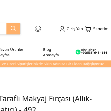
Giriş Yap
Sepetim
Favori Ürünler
Blog
Bize Ulaşın
+90(536) 648 1614
Sayfası
Anasayfa
 Üzeri Siparişlerinizde Sizin Adınıza Bir Fidan Bağışlıyoruz.
Taraflı Makyaj Fırçası (Allık-
tıcı) - 492