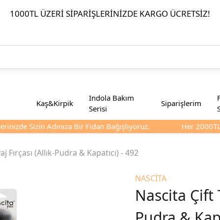
1000TL ÜZERI SIPARIŞLERINIZDE KARGO ÜCRETSIZ!
Indola Bakım
Kaş&Kirpik
Siparişlerim
Serisi
inizde Sizin Adınıza Bir Fidan Bağışlıyoruz.
Her 2000TL Ve
aj Fırçası (Allık-Pudra & Kapatıcı) - 492
NASCİTA
Nascita Çift 
Pudra & Kapa