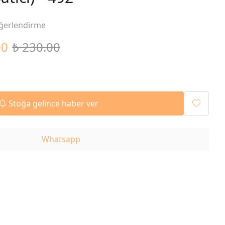
ğerlendirme
00
₺ 230.00
Stoğa gelince haber ver
Whatsapp