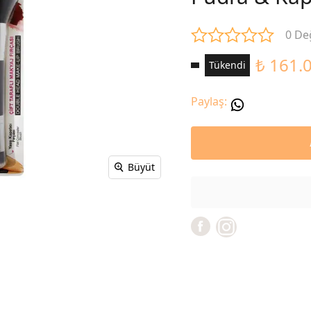
0 De
₺ 161.
Tükendi
Paylaş
:
Büyüt