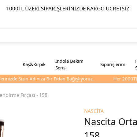
1000TL ÜZERI SIPARIŞLERINIZDE KARGO ÜCRETSIZ!
Indola Bakım
Kaş&Kirpik
Siparişlerim
Serisi
inizde Sizin Adınıza Bir Fidan Bağışlıyoruz.
Her 2000TL Ve
endirme Fırçası - 158
NASCİTA
Nascita Orta
158