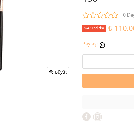
0 De
₺ 110.0
%42 İndirim
Paylaş
:
Büyüt