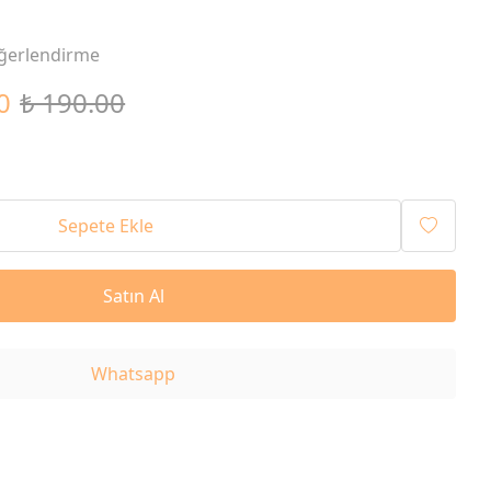
ğerlendirme
0
₺ 190.00
Sepete Ekle
Satın Al
Whatsapp