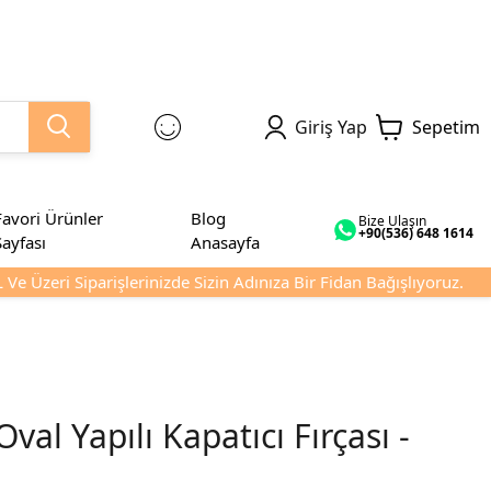
Giriş Yap
Sepetim
Favori Ürünler
Blog
Bize Ulaşın
+90(536) 648 1614
Sayfası
Anasayfa
 Üzeri Siparişlerinizde Sizin Adınıza Bir Fidan Bağışlıyoruz.
val Yapılı Kapatıcı Fırçası -