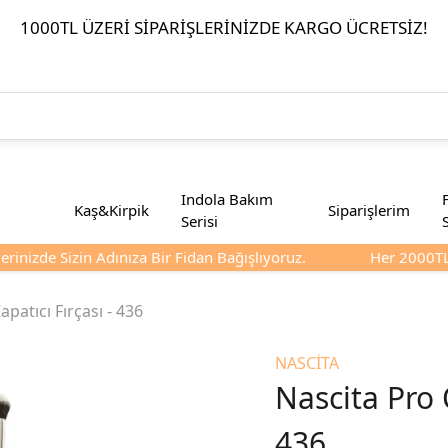
1000TL ÜZERI SIPARIŞLERINIZDE KARGO ÜCRETSIZ!
Indola Bakım
Kaş&Kirpik
Siparişlerim
Serisi
inizde Sizin Adınıza Bir Fidan Bağışlıyoruz.
Her 2000TL Ve
apatıcı Fırçası - 436
NASCİTA
Nascita Pro O
436