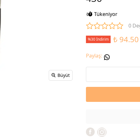
Tükeniyor
0 De
₺ 94.50
%30 İndirim
Paylaş
:
Büyüt