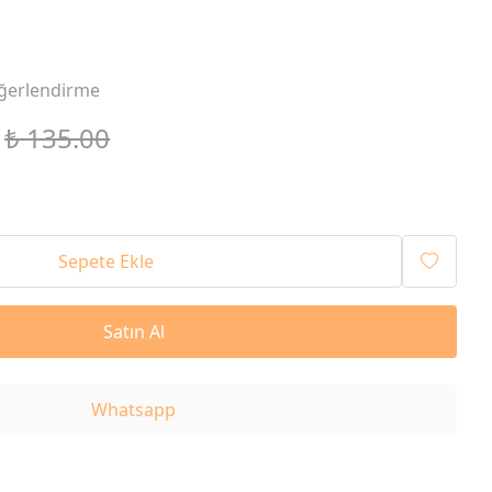
ğerlendirme
₺ 135.00
Sepete Ekle
Satın Al
Whatsapp