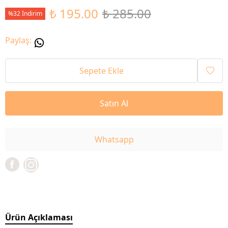
₺ 195.00
₺ 285.00
%32 İndirim
Paylaş
:
Sepete Ekle
Satın Al
Whatsapp
Ürün Açıklaması