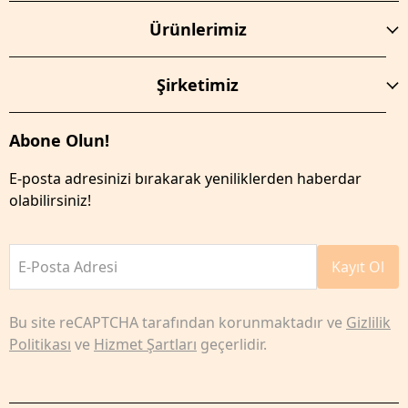
Ürünlerimiz
Şirketimiz
Abone Olun!
E-posta adresinizi bırakarak yeniliklerden haberdar
olabilirsiniz!
E-Posta Adresi
Kayıt Ol
Bu site reCAPTCHA tarafından korunmaktadır ve
Gizlilik
Politikası
ve
Hizmet Şartları
geçerlidir.