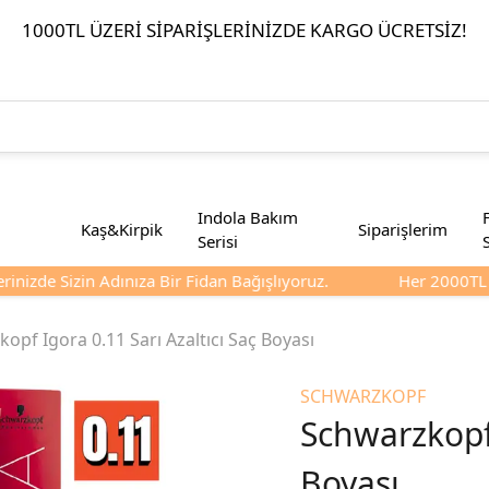
1000TL ÜZERI SIPARIŞLERINIZDE KARGO ÜCRETSIZ!
Indola Bakım
Kaş&Kirpik
Siparişlerim
Serisi
inizde Sizin Adınıza Bir Fidan Bağışlıyoruz.
Her 2000TL Ve
opf Igora 0.11 Sarı Azaltıcı Saç Boyası
SCHWARZKOPF
Schwarzkopf 
Boyası