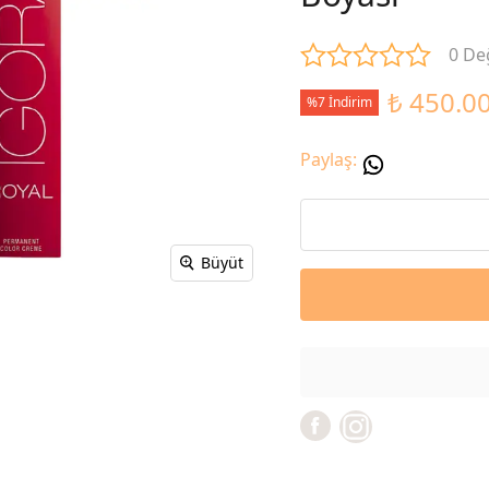
0 De
₺ 450.0
%7 İndirim
Paylaş
:
Büyüt