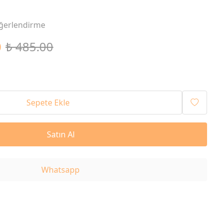
ğerlendirme
0
₺ 485.00
Sepete Ekle
Satın Al
Whatsapp