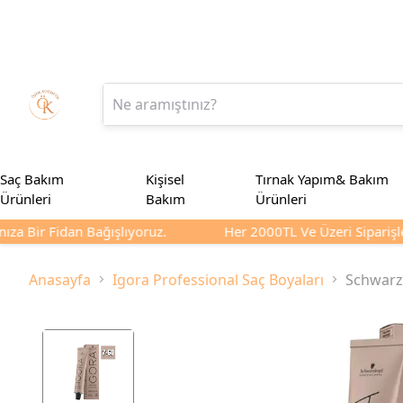
Saç Bakım
Kişisel
Tırnak Yapım& Bakım
Ürünleri
Bakım
Ürünleri
za Bir Fidan Bağışlıyoruz.
Her 2000TL Ve Üzeri Siparişler
Anasayfa
Igora Professional Saç Boyaları
Schwarzk