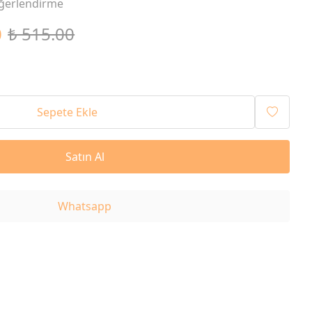
ğerlendirme
0
₺ 515.00
Sepete Ekle
Satın Al
Whatsapp