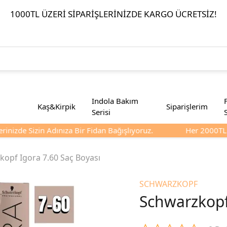
1000TL ÜZERI SIPARIŞLERINIZDE KARGO ÜCRETSIZ!
Indola Bakım
Kaş&Kirpik
Siparişlerim
Serisi
inizde Sizin Adınıza Bir Fidan Bağışlıyoruz.
Her 2000TL Ve
opf Igora 7.60 Saç Boyası
SCHWARZKOPF
Schwarzkopf