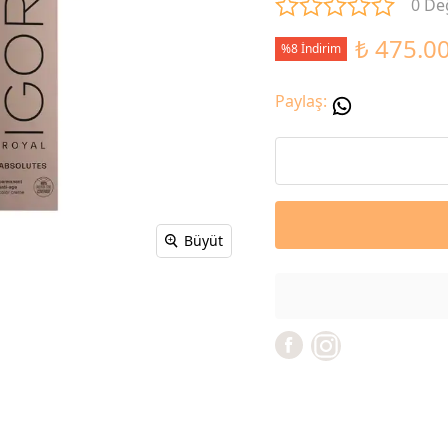
0 De
₺ 475.0
%8 İndirim
Paylaş
:
Büyüt