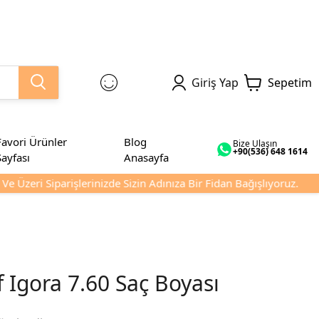
Giriş Yap
Sepetim
Favori Ürünler
Blog
Bize Ulaşın
+90(536) 648 1614
Sayfası
Anasayfa
 Üzeri Siparişlerinizde Sizin Adınıza Bir Fidan Bağışlıyoruz.
 Igora 7.60 Saç Boyası