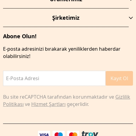
Şirketimiz
Abone Olun!
E-posta adresinizi bırakarak yeniliklerden haberdar
olabilirsiniz!
E-Posta Adresi
Kayıt Ol
Bu site reCAPTCHA tarafından korunmaktadır ve
Gizlilik
Politikası
ve
Hizmet Şartları
geçerlidir.