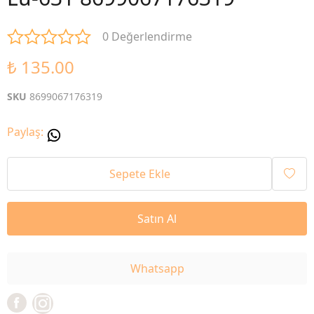
0 Değerlendirme
₺ 135.00
SKU
8699067176319
Paylaş
:
Sepete Ekle
Satın Al
Whatsapp