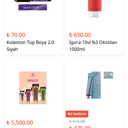
₺ 70.00
₺ 650.00
Koleston Tüp Boya 2.0
Igora 10vl %3 Oksidan
Siyah
1000ml
%8 İndirim
₺ 5,500.00
₺ 515.00