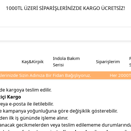
1000TL ÜZERI SIPARIŞLERINIZDE KARGO ÜCRETSIZ!
Indola Bakım
Kaş&Kirpik
Siparişlerim
Serisi
erinizde Sizin Adınıza Bir Fidan Bağışlıyoruz.
Her 2000TL 
de kargoya teslim edilir.
tiçi Kargo
 e-posta ile iletilebilir.
 ve kampanya yoğunluğuna göre değişiklik gösterebilir.
eden ilk iş gününde işleme alınır.
yaşanacak gecikmelerden veya teslim edilememe durumlarından