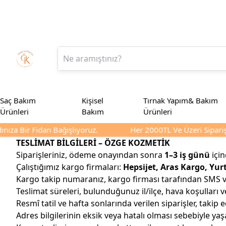
Saç Bakım
Kişisel
Tırnak Yapım& Bakım
Ürünleri
Bakım
Ürünleri
nıza Bir Fidan Bağışlıyoruz.
Her 2000TL Ve Üzeri Siparişl
TESLİMAT BİLGİLERİ – ÖZGE KOZMETİK
Siparişleriniz, ödeme onayından sonra
1–3 iş günü
için
Çalıştığımız kargo firmaları:
Hepsijet, Aras Kargo, Yur
Kargo takip numaranız, kargo firması tarafından SMS veya
Teslimat süreleri, bulunduğunuz il/ilçe, hava koşulları
Resmî tatil ve hafta sonlarında verilen siparişler, takip 
Adres bilgilerinin eksik veya hatalı olması sebebiyle 