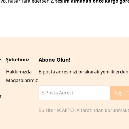
a vb. hasar fark ederseniz,
teslim almadan önce kargo göre
Abone Olun!
z
Şirketimiz
Hakkımızda
E-posta adresinizi bırakarak yeniliklerden 
Mağazalarımız
E-Posta Adresi
Kayıt 
r
Bu site reCAPTCHA tarafından korunmakt