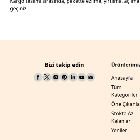
Kargo teslimi sırasında, pakette ezilme, yırtılma, açılm
geçiniz.
Bizi takip edin
Ürünlerimi
Anasayfa
Tüm
Kategoriler
Öne Çıkanla
Stokta Az
Kalanlar
Yeniler