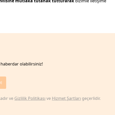
vlisine mutlaka tutanak tutturarak
bizimle iletişime
haberdar olabilirsiniz!
Ol
adır ve
Gizlilik Politikası
ve
Hizmet Şartları
geçerlidir.