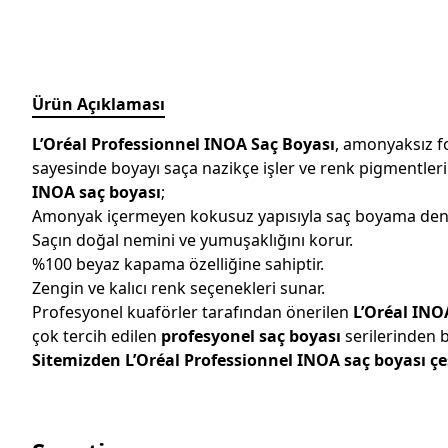
Ürün Açıklaması
L’Oréal Professionnel INOA Saç Boyası
, amonyaksız fo
sayesinde boyayı saça nazikçe işler ve renk pigmentleri
INOA saç boyası
;
Amonyak içermeyen kokusuz yapısıyla saç boyama deney
Saçın doğal nemini ve yumuşaklığını korur.
%100 beyaz kapama özelliğine sahiptir.
Zengin ve kalıcı renk seçenekleri sunar.
Profesyonel kuaförler tarafından önerilen
L’Oréal INOA
çok tercih edilen
profesyonel saç boyası
serilerinden b
Sitemizden L’Oréal Professionnel INOA saç boyası çeşit