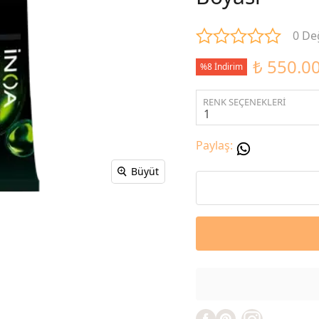
0 De
₺ 550.0
%8 İndirim
RENK SEÇENEKLERİ
Paylaş
:
Büyüt