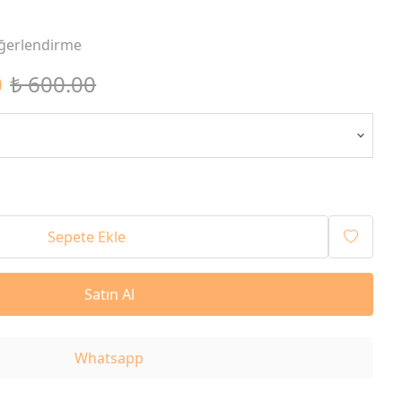
ğerlendirme
0
₺ 600.00
Sepete Ekle
Satın Al
Whatsapp