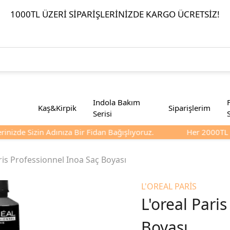
1000TL ÜZERI SIPARIŞLERINIZDE KARGO ÜCRETSIZ!
Indola Bakım
Kaş&Kirpik
Siparişlerim
Serisi
nizde Sizin Adınıza Bir Fidan Bağışlıyoruz.
Her 2000TL Ve 
ris Professionnel Inoa Saç Boyası
L'OREAL PARİS
L'oreal Pari
Boyası