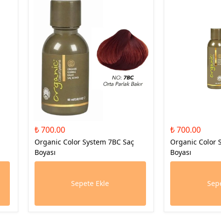
₺ 700.00
₺ 700.00
Organic Color System 7BC Saç
Organic Color
Boyası
Boyası
Sepete Ekle
Sepe