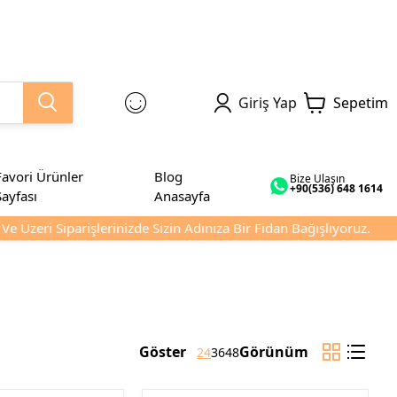
Giriş Yap
Sepetim
Favori Ürünler
Blog
Bize Ulaşın
+90(536) 648 1614
Sayfası
Anasayfa
Üzeri Siparişlerinizde Sizin Adınıza Bir Fidan Bağışlıyoruz.
Göster
Görünüm
24
36
48