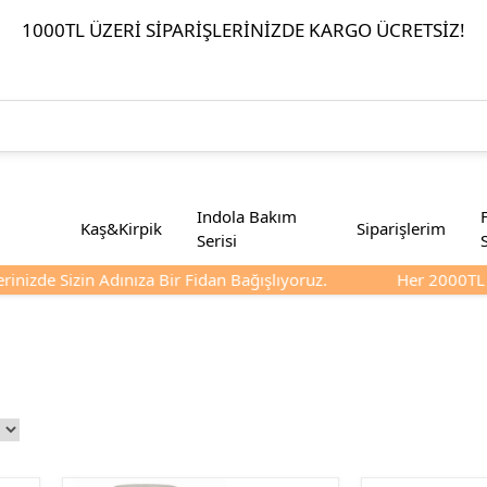
1000TL ÜZERI SIPARIŞLERINIZDE KARGO ÜCRETSIZ!
Indola Bakım
Kaş&Kirpik
Siparişlerim
Serisi
nizde Sizin Adınıza Bir Fidan Bağışlıyoruz.
Her 2000TL Ve 