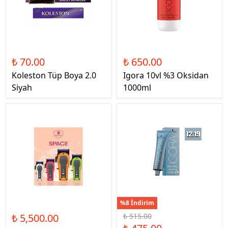
₺ 70.00
₺ 650.00
Koleston Tüp Boya 2.0
Igora 10vl %3 Oksidan
Siyah
1000ml
%8 İndirim
₺ 5,500.00
₺ 515.00