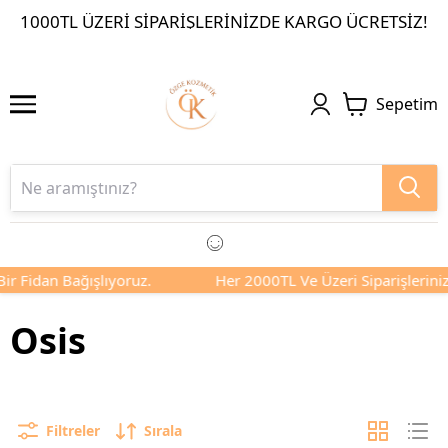
1000TL ÜZERI SIPARIŞLERINIZDE KARGO ÜCRETSIZ!
Sepetim
dan Bağışlıyoruz.
Her 2000TL Ve Üzeri Siparişlerinizde Siz
Osis
Filtreler
Sırala