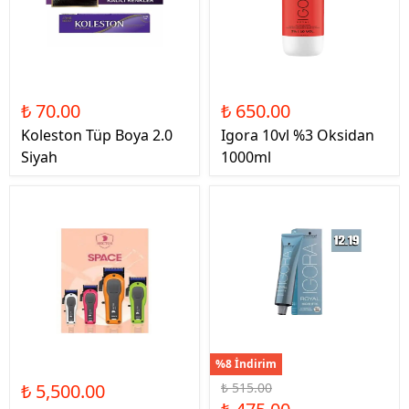
₺ 70.00
₺ 650.00
Koleston Tüp Boya 2.0
Igora 10vl %3 Oksidan
Siyah
1000ml
%8 İndirim
₺ 5,500.00
₺ 515.00