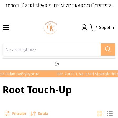
1000TL ÜZERI SIPARIŞLERINIZDE KARGO ÜCRETSIZ!
Sepetim
dan Bağışlıyoruz.
Her 2000TL Ve Üzeri Siparişlerinizde Siz
Root Touch-Up
Filtreler
Sırala