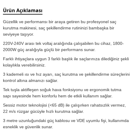
Ürün Açıklaması
Güzellik ve performansı bir araya getiren bu profesyonel saç
kurutma makinesi, saç şekillendirme rutininizi bambaşka bir
seviyeye taşıyor.
220V-240V
arası tek voltaj aralığında çalışabilen bu cihaz,
1800-
2000W
güç aralığıyla güçlü bir performans sunar.
Farklı ihtiyaçlara uygun
3 farklı başlık
ile saçlarınıza dilediğiniz şekli
kolaylıkla verebilirsiniz.
3 kademeli ısı ve hız ayarı
, saç kurutma ve şekillendirme süreçlerini
kontrol altına almanızı sağlar.
Tek tuşla aktifleşen
soğuk hava fonksiyonu
ve
ergonomik tutma
sapı
sayesinde hem konforlu hem de etkili kullanım sağlar.
Sessiz motor teknolojisi
(<65 dB) ile çalışırken rahatsızlık vermez,
22 m/s rüzgar gücüyle hızlı kurutma sağlar.
3 metre uzunluğundaki güç kablosu
ve
VDE uyumlu fişi
, kullanımda
esneklik ve güvenlik sunar.