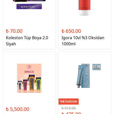
₺ 70.00
₺ 650.00
Koleston Tüp Boya 2.0
Igora 10vl %3 Oksidan
Siyah
1000ml
%8 İndirim
₺ 5,500.00
₺ 515.00