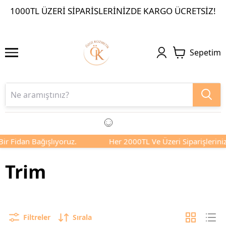
1000TL ÜZERI SIPARIŞLERINIZDE KARGO ÜCRETSIZ!
Sepetim
dan Bağışlıyoruz.
Her 2000TL Ve Üzeri Siparişlerinizde Siz
Trim
Filtreler
Sırala