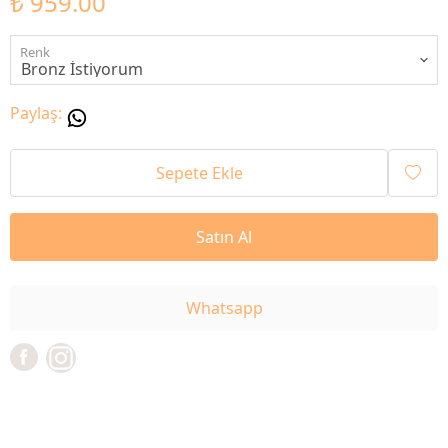
₺ 959.00
Renk
Paylaş
:
Sepete Ekle
Satın Al
Whatsapp