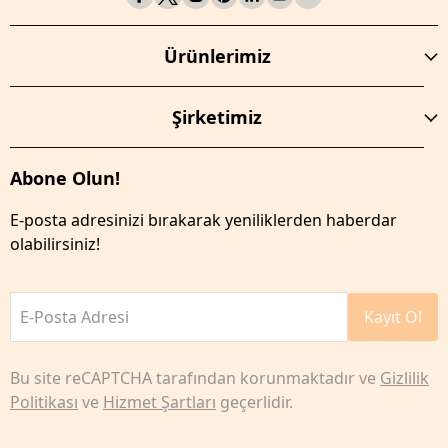
Ürünlerimiz
Şirketimiz
Abone Olun!
E-posta adresinizi bırakarak yeniliklerden haberdar
olabilirsiniz!
E-Posta Adresi
Kayıt Ol
Bu site reCAPTCHA tarafından korunmaktadır ve
Gizlilik
Politikası
ve
Hizmet Şartları
geçerlidir.