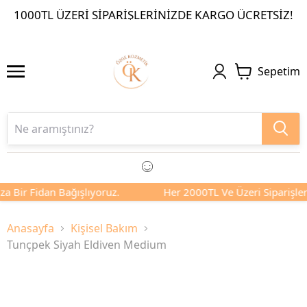
1000TL ÜZERI SIPARIŞLERINIZDE KARGO ÜCRETSIZ!
Sepetim
a Bir Fidan Bağışlıyoruz.
Her 2000TL Ve Üzeri Siparişleri
Anasayfa
Kişisel Bakım
Tunçpek Siyah Eldiven Medium