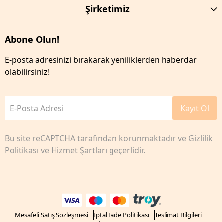
Şirketimiz
Abone Olun!
E-posta adresinizi bırakarak yeniliklerden haberdar
olabilirsiniz!
E-Posta Adresi
Kayıt Ol
Bu site reCAPTCHA tarafından korunmaktadır ve
Gizlilik
Politikası
ve
Hizmet Şartları
geçerlidir.
Mesafeli Satış Sözleşmesi
İptal İade Politikası
Teslimat Bilgileri