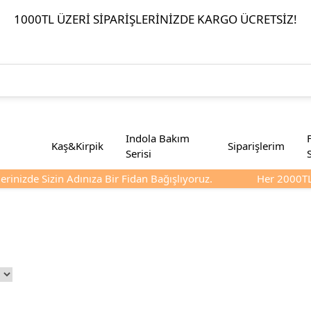
1000TL ÜZERI SIPARIŞLERINIZDE KARGO ÜCRETSIZ!
Indola Bakım
Kaş&Kirpik
Siparişlerim
Serisi
inizde Sizin Adınıza Bir Fidan Bağışlıyoruz.
Her 2000TL Ve