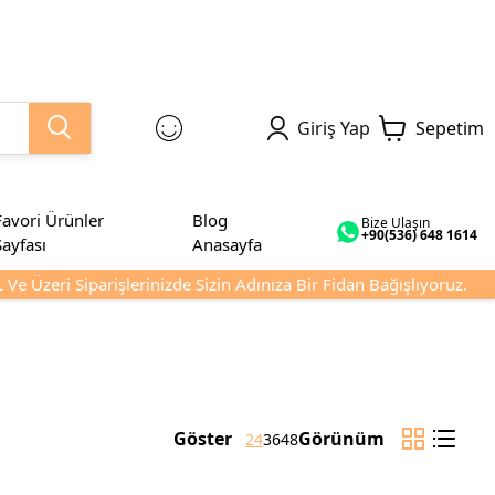
Giriş Yap
Sepetim
Favori Ürünler
Blog
Bize Ulaşın
+90(536) 648 1614
Sayfası
Anasayfa
 Üzeri Siparişlerinizde Sizin Adınıza Bir Fidan Bağışlıyoruz.
Göster
Görünüm
24
36
48