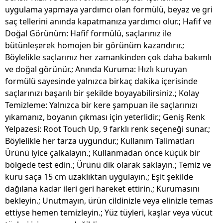
uygulama yapmaya yardımcı olan formülü, beyaz ve gri
saç tellerini anında kapatmanıza yardımcı olur.; Hafif ve
Doğal Görünüm: Hafif formülü, saçlarınız ile
bütünleşerek homojen bir görünüm kazandırır.;
Böylelikle saçlarınız her zamankinden çok daha bakımlı
ve doğal görünür.; Anında Kuruma: Hızlı kuruyan
formülü sayesinde yalnızca birkaç dakika içerisinde
saçlarınızı başarılı bir şekilde boyayabilirsiniz.; Kolay
Temizleme: Yalnızca bir kere şampuan ile saçlarınızı
yıkamanız, boyanın çıkması için yeterlidir.; Geniş Renk
Yelpazesi: Root Touch Up, 9 farklı renk seçeneği sunar.;
Böylelikle her tarza uygundur.; Kullanım Talimatları
Ürünü iyice çalkalayın.; Kullanmadan önce küçük bir
bölgede test edin.; Ürünü dik olarak saklayın.; Temiz ve
kuru saça 15 cm uzaklıktan uygulayın.; Eşit şekilde
dağılana kadar ileri geri hareket ettirin.; Kurumasını
bekleyin.; Unutmayın, ürün cildinizle veya elinizle temas
ettiyse hemen temizleyin.; Yüz tüyleri, kaşlar veya vücut