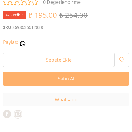
0 Değerlendirme
₺ 195.00
₺ 254.00
%23 İndirim
SKU
8698636612838
Paylaş
:
Sepete Ekle
Satın Al
Whatsapp